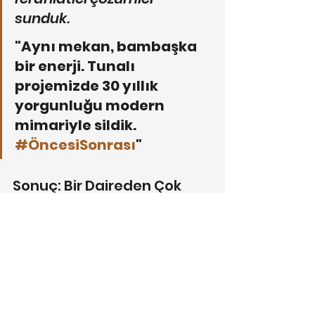
sunduk. 
"Aynı mekan, bambaşka 
bir enerji. Tunalı 
projemizde 30 yıllık 
yorgunluğu modern 
mimariyle sildik. 
#ÖncesiSonrası
"
Sonuç: Bir Daireden Çok 
Daha Fazlası
Tunalı’daki bu 30 yıllık daire, artık 
sadece bir konut değil; içinde 
yaşayanların enerjisini yansıtan, 
konforlu ve prestijli bir yaşam alanı. 
Draft Design Art olarak, Ankara’nın 
eski değerlerini modern mimariyle 