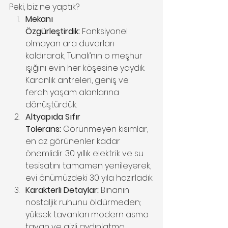
Peki, biz ne yaptık?
Mekanı 
Özgürleştirdik:
 Fonksiyonel 
olmayan ara duvarları 
kaldırarak, Tunalı’nın o meşhur 
ışığını evin her köşesine yaydık. 
Karanlık antreleri, geniş ve 
ferah yaşam alanlarına 
dönüştürdük.
Altyapıda Sıfır 
Tolerans:
 Görünmeyen kısımlar, 
en az görünenler kadar 
önemlidir. 30 yıllık elektrik ve su 
tesisatını tamamen yenileyerek, 
evi önümüzdeki 30 yıla hazırladık.
Karakterli Detaylar:
 Binanın 
nostaljik ruhunu öldürmeden; 
yüksek tavanları modern asma 
tavan ve gizli aydınlatma 