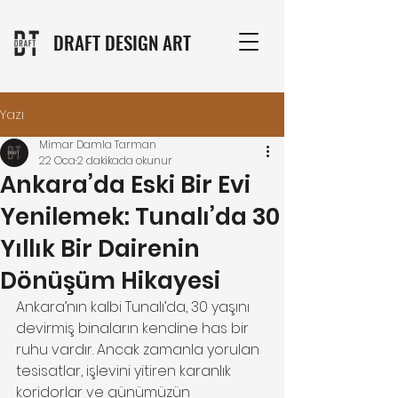
DRAFT DESIGN ART
Yazı
Mimar Damla Tarman
22 Oca
2 dakikada okunur
Ankara’da Eski Bir Evi
Yenilemek: Tunalı’da 30
Yıllık Bir Dairenin
Dönüşüm Hikayesi
Ankara’nın kalbi Tunalı’da, 30 yaşını 
devirmiş binaların kendine has bir 
ruhu vardır. Ancak zamanla yorulan 
tesisatlar, işlevini yitiren karanlık 
koridorlar ve günümüzün 