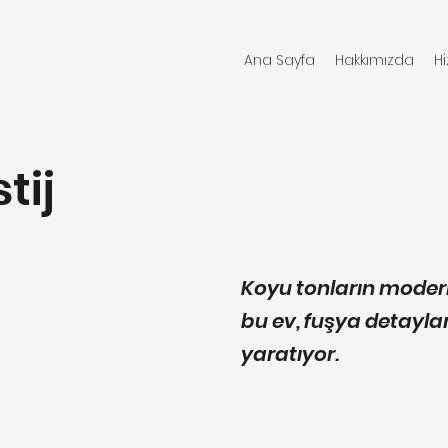
Ana Sayfa
Hakkımızda
H
tij
Koyu tonların modern
bu ev, fuşya detaylar
yaratıyor.